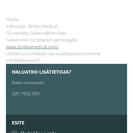
Yleistä:
Valmistaja: Bridea Medical
CE-merkitty, lääkinnällinen laite
Tarkemmat tuotetiedot valmistajalta:
www.brideamedical.com/
Lisätietoa tuotteesta saa asiakaspalvelustamme:
info@kebomed.fi
HALUATKO LISÄTIETOJA?
Soita numeroon
020 7931 090
ESITE