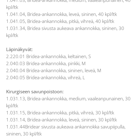
1.041.03, Bridea-ankannokka, medium, vaaleanpunainen, 40
kpl/ltk
1.041.04, Bridea-ankannokka, leveä, sininen, 40 kpl/ltk
1.041.05, Bridea-ankannokka, pitkä, vihreä, 40 kpl/ltk
1.031.34, Bridea sivusta aukeava ankannokka, sininen, 30
kpl/ltk
Läpinäkyvät:
2.220.01 Bridea-ankannokka, keltainen, S
2.040.03 Bridea-ankannokka, pinkki, M
2.040.04 Bridea-ankannokka, sininen, leveä, M
2.040.05 Bridea-ankannokka, vihreä, L
Kirurgiseen savunpoistoon:
1.031.13, Bridea-ankannokka, medium, vaaleanpunainen, 30
kpl/ltk
1.031.15, Bridea-ankannokka, pitkä, vihreä, 30 kpl/ltk
1.031.14, Bridea-ankannokka, leveä, sininen, 30 kpl/ltk
1.031.44Bridear sivusta aukeava ankannokka savupiipulla,
sininen, 30 kpl/ltk